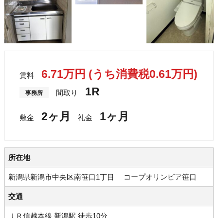
6.71万円
(うち消費税0.61万円)
賃料
1R
間取り
事務所
2ヶ月
1ヶ月
敷金
礼金
所在地
新潟県新潟市中央区南笹口1丁目 コープオリンピア笹口
交通
ＪＲ信越本線 新潟駅 徒歩10分