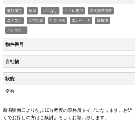
事務所可
給湯
バスなし
トイレ専用
温水洗浄便座
エアコン
公営水道
排水下水
エレベータ
駐輪場
バルコニー
物件番号
自社物
状態
空有
新潟駅南口より徒歩10分程度の事務所タイプになります。お近
くでお探しの方はご検討よろしくお願い致します。