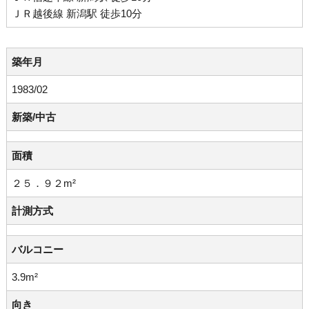
ＪＲ越後線 新潟駅 徒歩10分
築年月
1983/02
新築/中古
面積
２５．９２m²
計測方式
バルコニー
3.9m²
向き