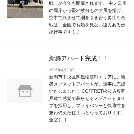
戦」が今年も開催されます。 中ノ口川
の両岸から畳24枚分もの大凧を揚げ、
空中で絡ませて綱を引き合う勇壮な合
戦は、全国でも類を見ない迫力ある伝
統行事です […]
新築アパート完成！！
2026年4月13日
新潟市中央区関屋松波町エリアに、新
築メゾネットアパートが、無事に完成
いたしました！ COFFRET松波 A号室
戸建て感覚で暮らせるメゾネットタイ
プを採用し、プライバシーと快適性を
兼ね備えた住まいとなっております。
全室 […]