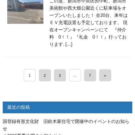
この度、新潟市中央区田中町、新潟市
美術館や西大畑公園近くに駐車場をオ
ープンいたしました！ 全20台、来年は
ＥＶ充電設置も予定しております。 現
在オープンキャンペーンにて 『仲介
料 0！！』『礼金 0！！』行ってお
ります. […]
1
2
3
…
7
»
最近の投稿
国登録有形文化財 旧鈴木家住宅で開催中のイベントのお知ら
せ