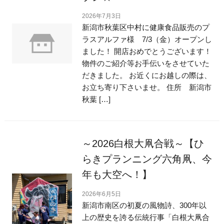
2026年7月3日
新潟市秋葉区中村に健康食品販売のプ
ラスアルファ様 7/3（金）オープンし
ました！ 開店おめでとうございます！
物件のご紹介等お手伝いをさせていた
だきました。 お近くにお越しの際は、
お立ち寄り下さいませ。 住所 新潟市
秋葉 […]
～2026白根大凧合戦～【ひ
らきプランニング六角凧、今
年も大空へ！】
2026年6月5日
新潟市南区の初夏の風物詩、300年以
上の歴史を誇る伝統行事「白根大凧合