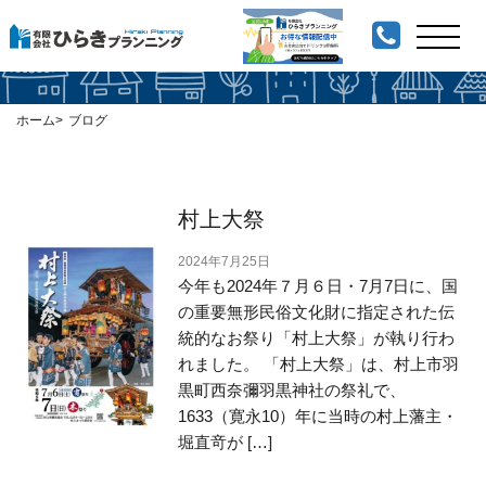
ブログの記事一覧
ホーム
ブログ
村上大祭
2024年7月25日
今年も2024年７月６日・7月7日に、国
の重要無形民俗文化財に指定された伝
統的なお祭り「村上大祭」が執り行わ
れました。 「村上大祭」は、村上市羽
黒町西奈彌羽黒神社の祭礼で、
1633（寛永10）年に当時の村上藩主・
堀直竒が […]