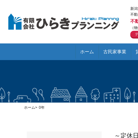
新潟
不動
不
（物
ホーム
古民家事業
ホーム
0年
～定休