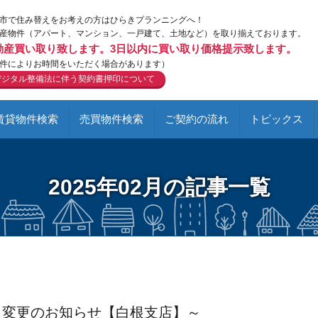
市で住み替えをお考えの方はひらきプランニングへ！
産物件（アパート、マンション、一戸建て、土地など）を取り揃えております。
動産買い取り致します。3日以内に買い取り価格提示致します。
件によりお時間をいただく場合があります）
デジタル整備法に伴う契約書押印について
賃貸物件検索
売買物件検索
ご契約の流れ
トピックス
2025年02月の記事一覧
日変更のお知らせ【白根支店】～