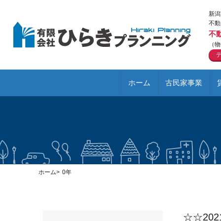
新潟
不動
不
（物
ホーム
古民家事業
ホーム
0年
☆☆20